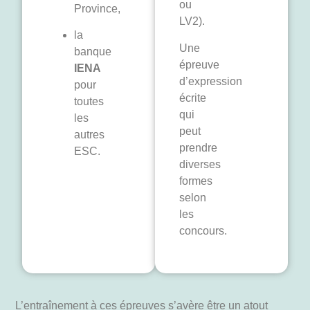
ou
Province,
LV2).
la
Une
banque
épreuve
IENA
d’expression
pour
écrite
toutes
qui
les
peut
autres
prendre
ESC.
diverses
formes
selon
les
concours.
L’entraînement à ces épreuves s’avère être un atout