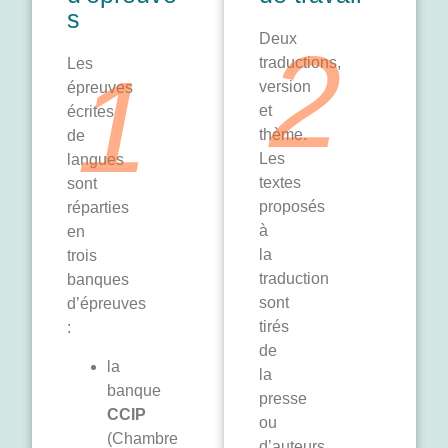
s
2
Deux
1
traductions,
Les
version
épreuves
et
écrites
thème.
de
Les
langues
textes
sont
proposés
réparties
à
en
la
trois
traduction
banques
sont
d’épreuves
tirés
:
de
la
la
banque
presse
CCIP
ou
(Chambre
d’auteurs