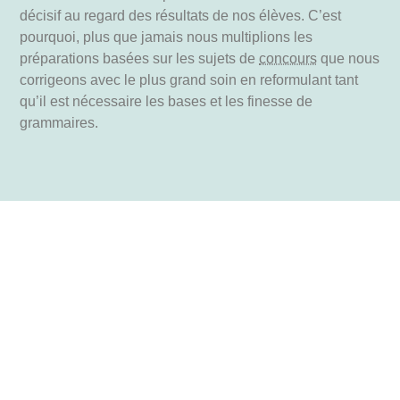
décisif au regard des résultats de nos élèves. C’est
pourquoi, plus que jamais nous multiplions les
préparations basées sur les sujets de
concours
que nous
corrigeons avec le plus grand soin en reformulant tant
qu’il est nécessaire les bases et les finesse de
grammaires.
A L'ORAL
Stage sur
Nos
les
formules
vacances
de cours