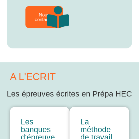
Nous
contacter
A L'ECRIT
Les épreuves écrites en Prépa HEC
Les
La
banques
méthode
d'épreuve
de travail