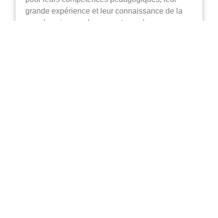
grande expérience et leur connaissance de la
grande exigence des correcteurs du concours.
COURS CAPITOLE, c’est la
garantie de la plus haute
pédagogie, l’assurance de
l’expérience.
Le contenu des cours et des
sujets inédits de préparation au
concours EPL sont créés par nos
professeurs. Leur grande
expérience et leurs compétences
pédagogiques sont autant
d’atouts pour le futur candidat
désireux de réussir le concours.