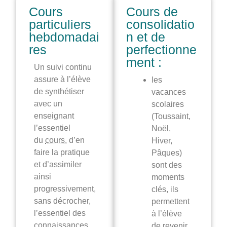
Cours
Cours de
particuliers
consolidatio
hebdomadai
n et de
res
perfectionne
ment :
Un suivi continu
assure à l’élève
les
de synthétiser
vacances
avec un
scolaires
enseignant
(Toussaint,
l’essentiel
Noël,
du
cours
, d’en
Hiver,
faire la pratique
Pâques)
et d’assimiler
sont des
ainsi
moments
progressivement,
clés, ils
sans décrocher,
permettent
l’essentiel des
à l’élève
connaissances .
de revenir