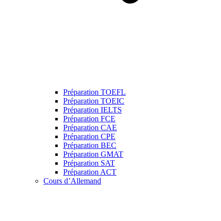
Préparation TOEFL
Préparation TOEIC
Préparation IELTS
Préparation FCE
Préparation CAE
Préparation CPE
Préparation BEC
Préparation GMAT
Préparation SAT
Préparation ACT
Cours d’Allemand