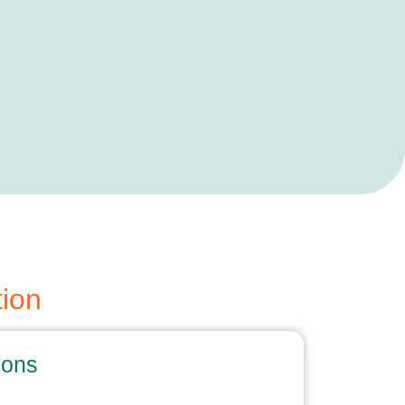
tion
ions