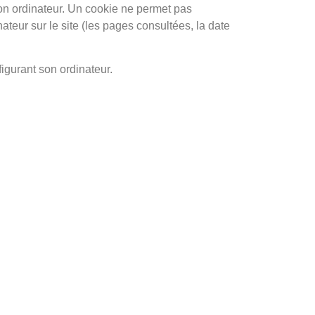
on ordinateur. Un cookie ne permet pas
nateur sur le site (les pages consultées, la date
figurant son ordinateur.
udier aux USA
venir médecin des armées