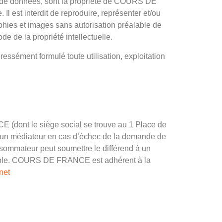
ase de données, sont la propriété de COURS DE
 Il est interdit de reproduire, représenter et/ou
raphies et images sans autorisation préalable de
 de la propriété intellectuelle.
essément formulé toute utilisation, exploitation
 (dont le siège social se trouve au 1 Place de
 un médiateur en cas d’échec de la demande de
nsommateur peut soumettre le différend à un
miable. COURS DE FRANCE est adhérent à la
net