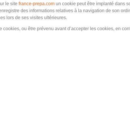
ur le site
france-prepa.com
un cookie peut être implanté dans s
l enregistre des informations relatives à la navigation de son ordi
ues lors de ses visites ultérieures.
de cookies, ou être prévenu avant d’accepter les cookies, en con
Navigation
Ét
Langues
Matières
De
Niveaux
Concours