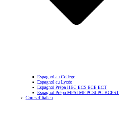
Espagnol au Collège
Espagnol au Lycée
Espagnol Prépa HEC ECS ECE ECT
Espagnol Prépa MPSI MP PCSI PC BCPST
Cours d’Italien