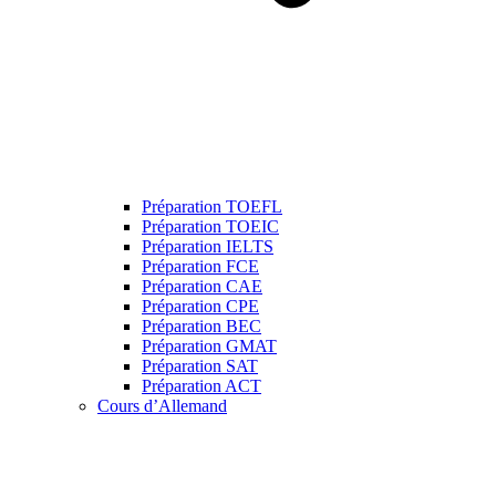
Préparation TOEFL
Préparation TOEIC
Préparation IELTS
Préparation FCE
Préparation CAE
Préparation CPE
Préparation BEC
Préparation GMAT
Préparation SAT
Préparation ACT
Cours d’Allemand