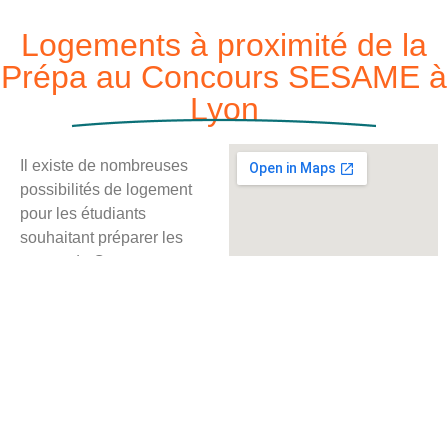
Logements à proximité de la
Prépa au Concours SESAME à
Lyon
Il existe de nombreuses
possibilités de logement
pour les étudiants
souhaitant préparer les
stages du Concours
SESAME à COURS
CAPITOLE Lyon. En voici
une liste qui pourra très
certainement vous inspirer!
Hôtels
Auberges de
jeunesse