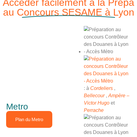
Accéder facilement à la Prépa
au Concours SESAME à Lyon
: à
Cordeliers
,
Bellecour
,
Ampère –
Victor Hugo
et
Metro
Perrache
Plan du Metro