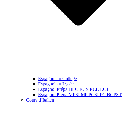
Espagnol au Collège
Espagnol au Lycée
Espagnol Prépa HEC ECS ECE ECT
Espagnol Prépa MPSI MP PCSI PC BCPST
Cours d’Italien