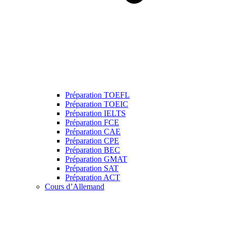
Préparation TOEFL
Préparation TOEIC
Préparation IELTS
Préparation FCE
Préparation CAE
Préparation CPE
Préparation BEC
Préparation GMAT
Préparation SAT
Préparation ACT
Cours d’Allemand