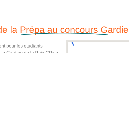
e la Prépa au concours Gardie
nt pour les étudiants
 la Gardien de la Paix GPx à
i pourra très certainement