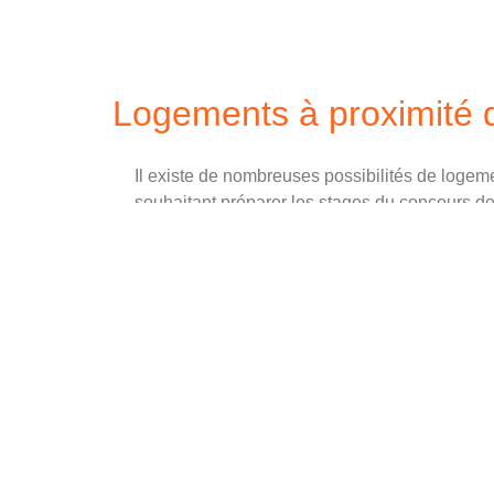
Logements à proximité d
Il existe de nombreuses possibilités de logeme
souhaitant préparer les stages du concours de
COURS CAPITOLE Paris. En voici une liste qu
vous inspirer!
Hôtels
Auberges de jeunesse
CROUS