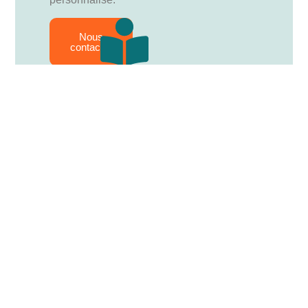
Nous
contacter
Cours Capitole
Bordeaux : 09 78 45 00 08
Toulouse : 09 78 45 00 08
Lyon : 09 78 45 00 08
Paris : 09 78 45 00 08