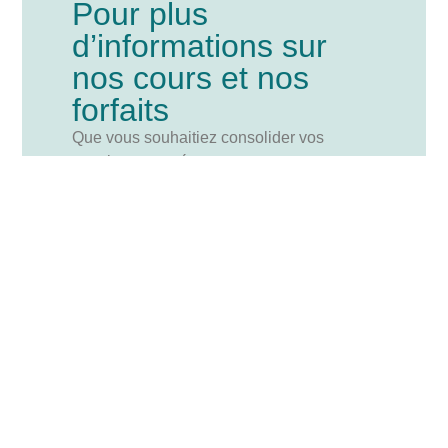
Pour plus
d’informations sur
nos cours et nos
forfaits
Que vous souhaitiez consolider vos
acquis, vous préparer aux examens ou
progresser rapidement, COURS
CAPITOLE vous accompagne avec un
suivi adapté à vos besoins.
Nous
contacter