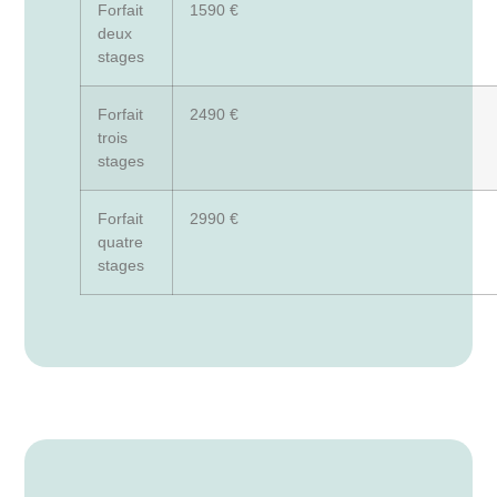
Forfait
1590 €
deux
stages
Forfait
2490 €
trois
stages
Forfait
2990 €
quatre
stages