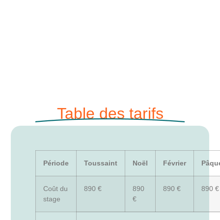
Table des tarifs
Période
Toussaint
Noël
Février
Pâqu
Coût du
890 €
890
890 €
890 €
stage
€